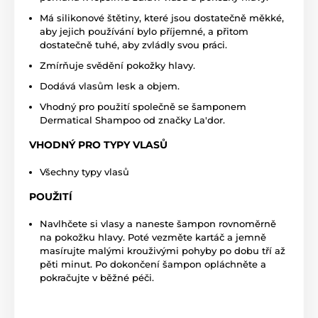
Má silikonové štětiny, které jsou dostatečně měkké,
aby jejich používání bylo příjemné, a přitom
dostatečně tuhé, aby zvládly svou práci.
Zmírňuje svědění pokožky hlavy.
Dodává vlasům lesk a objem.
Vhodný pro použití společně se šamponem
Dermatical Shampoo od značky La'dor.
VHODNÝ PRO TYPY VLASŮ
Všechny typy vlasů
POUŽITÍ
Navlhčete si vlasy a naneste šampon rovnoměrně
na pokožku hlavy. Poté vezměte kartáč a jemně
masírujte malými krouživými pohyby po dobu tří až
pěti minut. Po dokončení šampon opláchněte a
pokračujte v běžné péči.