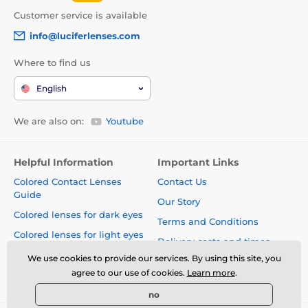
Customer service is available
info@luciferlenses.com
Where to find us
English
We are also on:
Youtube
Helpful Information
Important Links
Colored Contact Lenses
Contact Us
Guide
Our Story
Colored lenses for dark eyes
Terms and Conditions
Colored lenses for light eyes
Delivery costs and times
Blog
We use cookies to provide our services. By using this site, you
Safety and quality without
agree to our use of cookies.
Learn more
.
compromise
no