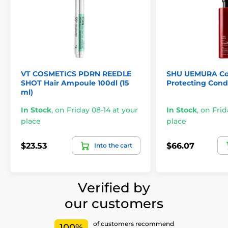
VT COSMETICS PDRN REEDLE
SHU UEMURA Col
SHOT Hair Ampoule 100dl (15
Protecting Condi
ml)
In Stock
,
on Friday 08-14 at your
In Stock
,
on Frid
place
place
$23.53
$66.07
Into the cart
Verified by
our customers
of customers recommend
100%