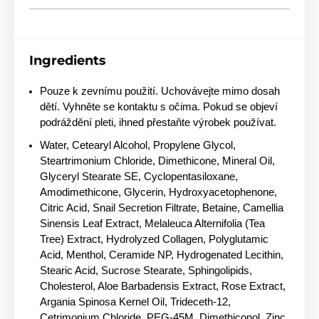
Ingredients
Pouze k zevnímu použití. Uchovávejte mimo dosah
dětí. Vyhněte se kontaktu s očima. Pokud se objeví
podráždění pleti, ihned přestaňte výrobek používat.
Water, Cetearyl Alcohol, Propylene Glycol,
Steartrimonium Chloride, Dimethicone, Mineral Oil,
Glyceryl Stearate SE, Cyclopentasiloxane,
Amodimethicone, Glycerin, Hydroxyacetophenone,
Citric Acid, Snail Secretion Filtrate, Betaine, Camellia
Sinensis Leaf Extract, Melaleuca Alternifolia (Tea
Tree) Extract, Hydrolyzed Collagen, Polyglutamic
Acid, Menthol, Ceramide NP, Hydrogenated Lecithin,
Stearic Acid, Sucrose Stearate, Sphingolipids,
Cholesterol, Aloe Barbadensis Extract, Rose Extract,
Argania Spinosa Kernel Oil, Trideceth-12,
Cetrimonium Chloride, PEG-45M, Dimethiconol, Zinc