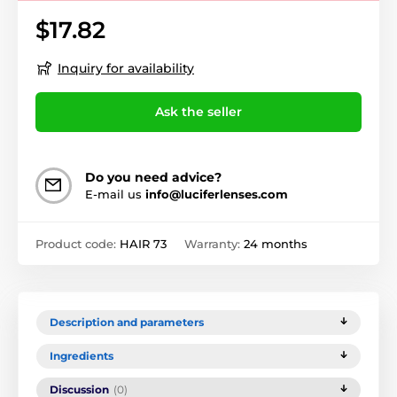
$17.82
Inquiry for availability
Ask the seller
Do you need advice?
E-mail us
info@luciferlenses.com
Product code:
HAIR 73
Warranty:
24 months
Description and parameters
Ingredients
Discussion
(0)