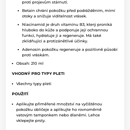
proti projevům stárnutí.
Betain chrání pokožku před podrážděním, mírní
otoky a snižuje viditelnost vrásek.
Niacinamid je druh vitamínu B3, který proniká
hluboko do kůže a podporuje její ochrannou
funkci, hydratuje ji a regeneruje. Má také
zklidňující a protizánětlivé účinky.
Adenosin pokožku regeneruje a pozitivně působí
proti vráskám.
Obsah: 210 ml
VHODNÝ PRO TYPY PLETI
Všechny typy pleti
POUŽITÍ
Aplikujte přiměřené množství na vyčištěnou
pokožku obličeje a aplikujte ho rovnoměrně
vatovým tamponkem nebo dlaněmi. Lehce
vklepejte prsty.