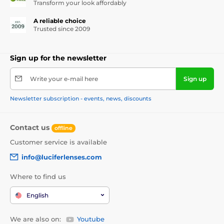
Transform your look affordably
A reliable choice
Trusted since 2009
Sign up for the newsletter
Write your e-mail here
Sign up
Newsletter subscription - events, news, discounts
Contact us
offline
Customer service is available
info@luciferlenses.com
Where to find us
English
We are also on:
Youtube