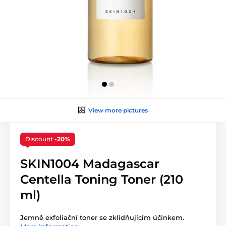
View more pictures
Discount
-20%
SKIN1004 Madagascar
Centella Toning Toner (210
ml)
Jemně exfoliační toner se zklidňujícím účinkem.