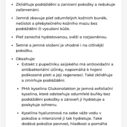
Zklidňuje podráždění a zanícení pokožky a redukuje
začervenání.
Jemně zbavuje pleť odumřelých kožních buněk,
nečistot a přebytečného kožního mazu bez
podráždění či vysušení kůže.
Pleť zanechá hydratovanou, svěží a rozjasněnou.
Šetrné a jemné složení je vhodné i na citlivější
pokožku.
Obsahuje:
Extrakt z pupečníku asijského má antioxidační a
antibakteriální účinky, napomáhá k hojení
poškozené pleti a její regeneraci. Také zklidňuje
a zmírňuje podráždění.
PHA kyselina Glukonolakton je jemná exfoliační
kyselina, která odstraňuje odumřelé buňky bez
podráždění pokožky a zároveň jí hydratuje a
poskytuje ochranu.
Kyselina hyaluronová na sebe váže vodu v
pokožce a intenzivně ji tak hydratuje. Také
dodává pokožce pevnost, hladkost a pomáhá