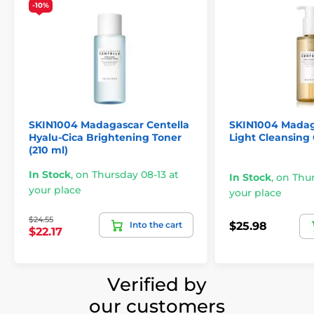
-10%
SKIN1004 Madagascar Centella
SKIN1004 Madag
Hyalu-Cica Brightening Toner
Light Cleansing 
(210 ml)
In Stock
,
on Thursday 08-13 at
In Stock
,
on Thur
your place
your place
$24.55
Into the cart
$25.98
$22.17
Verified by
our customers