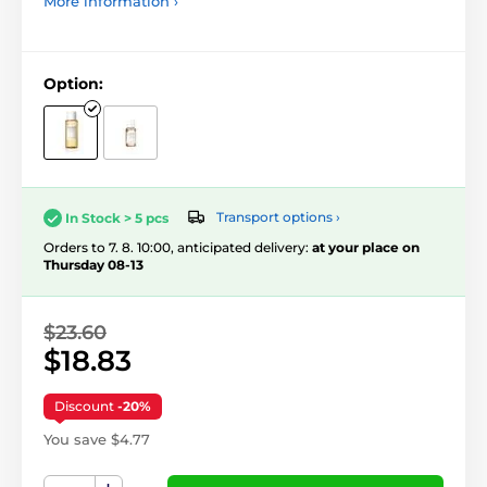
More information ›
Option:
Transport options ›
In Stock > 5 pcs
Orders to 7. 8. 10:00, anticipated delivery:
at your place on
Thursday 08-13
$23.60
$18.83
Discount
-20%
You save $4.77